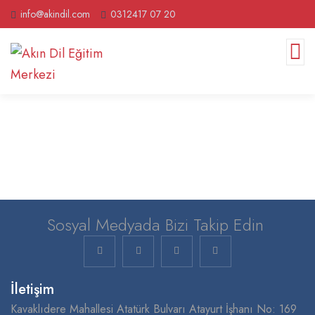
info@akindil.com
0312417 07 20
Sosyal Medyada Bizi Takip Edin
İletişim
Kavaklıdere Mahallesi Atatürk Bulvarı Atayurt İşhanı No: 169